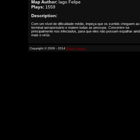
Map Author:
Iago Felipe
Plays:
1559
Description:
Com um nível de dificuldade médio, impeça que os zumbis cheguem ao
terminal aeroportuário e matem todas as pessoas. Concentre-se
principalmente nos infectados, para que eles não possam espalhar aind
mais o virús.
Copyright © 2009 - 2014
Binary Space